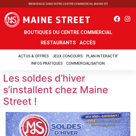
B
I
E
N
V
E
N
U
E
D
A
N
S
V
O
T
R
E
C
E
N
T
R
E
C
O
M
M
E
R
C
I
A
L
M
A
I
N
E
S
T
R
E
E
T
!
BOUTIQUES DU CENTRE COMMERCIAL
RESTAURANTS
ACCÈS
ACTUS & OFFRES
JEUX CONCOURS
PLAN INTERACTIF
INFOS PRATIQUES
COMMERCIALISATION
Les soldes d’hiver
s’installent chez Maine
Street !