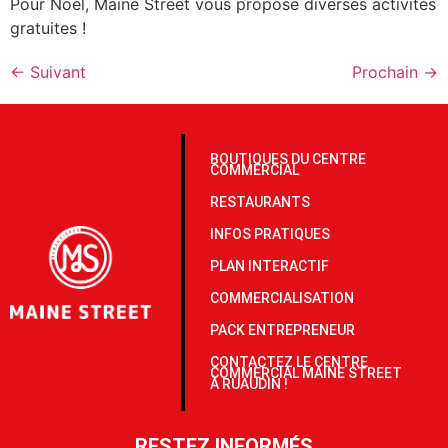
Pour Noël, Maine Street vous propose diverses activités
gratuites !
←
Suivant
Prochain
→
BOUTIQUES DU CENTRE
COMMERCIAL
RESTAURANTS
INFOS PRATIQUES
PLAN INTERACTIF
COMMERCIALISATION
PACK ENTREPRENEUR
CONTACTEZ LE CENTRE
COMMERCIAL MAINE STREET
À RUAUDIN !
RESTEZ INFORMÉS