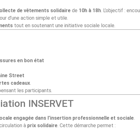
ollecte de vêtements solidaire
de
10h à 18h
. L’objectif : enco
our d’une action simple et utile.
ements
tout en soutenant une initiative sociale locale.
ussures en bon état
aine Street
rtes cadeaux
.
nsant les participants.
ociation INSERVET
ocale engagée dans l’insertion professionnelle et sociale
.
circulation à
prix solidaire
. Cette démarche permet :