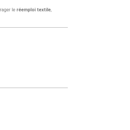
urager le
réemploi textile
,