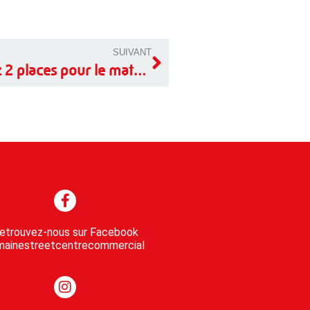
SUIVANT
Jeu concours Maine Street : gagnez 2 places pour le match du MSB le 18 mars 2026 !
etrouvez-nous sur Facebook
ainestreetcentrecommercial