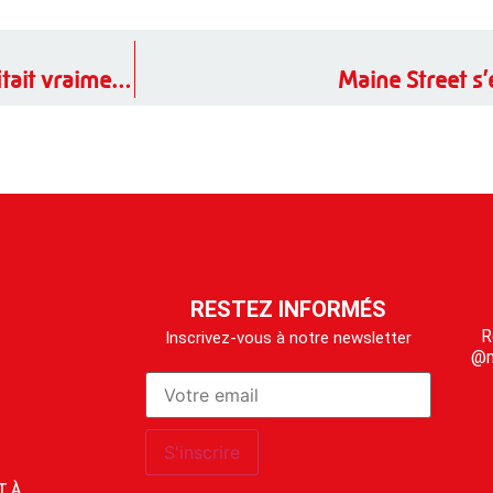
Vacances scolaires de février : et si on en profitait vraiment ?
Maine Street s
RESTEZ INFORMÉS
R
Inscrivez-vous à notre newsletter
@m
T À